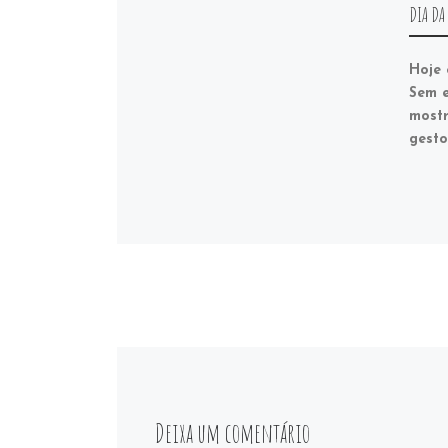
DIA DA
Hoje 
Sem e
mostr
gesto
Deixa um comentário