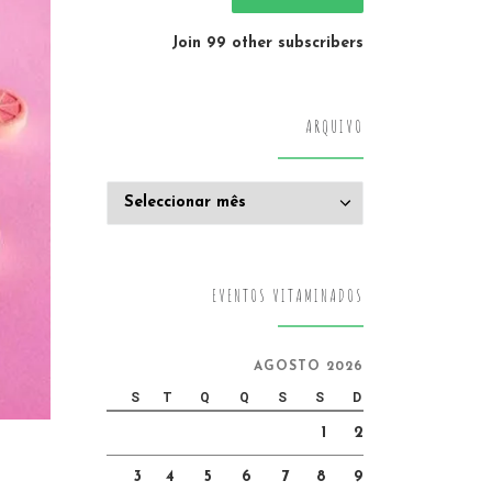
Join 99 other subscribers
ARQUIVO
Arquivo
EVENTOS VITAMINADOS
AGOSTO 2026
S
T
Q
Q
S
S
D
1
2
3
4
5
6
7
8
9