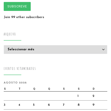
SUBSCREVE
Join 99 other subscribers
ARQUIVO
Arquivo
EVENTOS VITAMINADOS
AGOSTO 2026
S
T
Q
Q
S
S
D
1
2
3
4
5
6
7
8
9