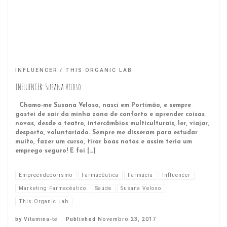
INFLUENCER
THIS ORGANIC LAB
INFLUENCER: Susana Veloso
Chamo-me Susana Veloso, nasci em Portimão, e sempre
gostei de sair da minha zona de conforto e aprender coisas
novas, desde o teatro, intercâmbios multiculturais, ler, viajar,
desporto, voluntariado. Sempre me disseram para estudar
muito, fazer um curso, tirar boas notas e assim teria um
emprego seguro! E foi […]
Empreendedorismo
Farmacêutica
Farmácia
Influencer
Marketing Farmacêutico
Saúde
Susana Veloso
This Organic Lab
by
Vitamina-te
Published
Novembro 23, 2017