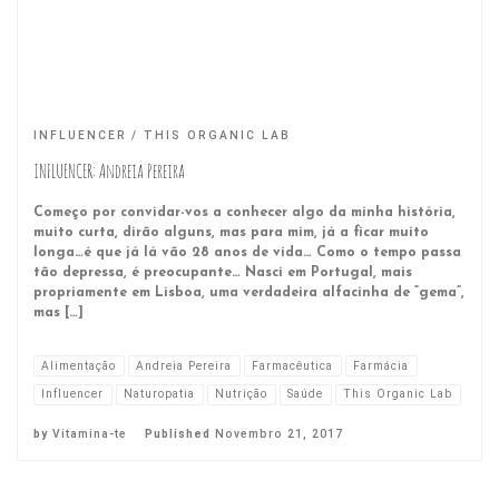
INFLUENCER
THIS ORGANIC LAB
INFLUENCER: Andreia Pereira
Começo por convidar-vos a conhecer algo da minha história,
muito curta, dirão alguns, mas para mim, já a ficar muito
longa…é que já lá vão 28 anos de vida… Como o tempo passa
tão depressa, é preocupante… Nasci em Portugal, mais
propriamente em Lisboa, uma verdadeira alfacinha de “gema”,
mas […]
Alimentação
Andreia Pereira
Farmacêutica
Farmácia
Influencer
Naturopatia
Nutrição
Saúde
This Organic Lab
by
Vitamina-te
Published
Novembro 21, 2017