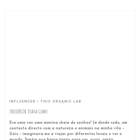
INFLUENCER
THIS ORGANIC LAB
INFLUENCER: Diana Gomes
Era uma vez uma menina cheia de sonhos! Já desde cedo, em
contacto directo com a natureza e animais na minha vila –
Góis – imaginava-me a viajar por diferentes locais e ver o
mundo. Sentia que havia tanto para ver, ouvir, sentir,