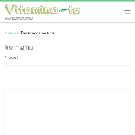
Vamos Vitaminar Portugal
Home
»
Dermocosmética
Dermocosmética
1 post