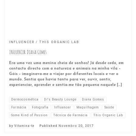
INFLUENCER
THIS ORGANIC LAB
INFLUENCER: Diana Gomes
Era uma vez uma menina cheia de sonhos! Já desde cedo, em
contacto directo com a natureza e animais na minha vila –
Góis – imaginava-me a viajar por diferentes locais e ver o
mundo. Sentia que havia tanto para ver, ouvir, sentir,
experienciar, aprender e sentia-me tão pequena naquele […]
Dermocosmética
Di's Beauty Lounge
Diana Gomes
Farmácia
Fotografia
Influencer
Maquilhagem
Saúde
Some Kind of Passion
Técnica de Farmácia
This Organic Lab
by
Vitamina-te
Published
Novembro 20, 2017