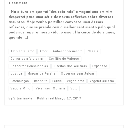
1 comment
Na altura em que fui “des-cobrindo” o veganismo em mim
despertei para uma série de novas reflexões sobre diversos
assuntos. Hoje venho partilhar convosco uma dessas
reflexões, que se prende com o melhor sentimento pelo qual
podemos reger a nossa vida: o amor. Há cerca de dois anos,
quando […]
Ambientalismo
Amor
Auto-conhecimento
Casais
Comer sem Violentar
Conflito de Valores
Despertar Consciências
Direitos dos Animais
Expansão
Justiça
Margarida Pereira
Observar sem Julgar
Potenciação
Respeito
Saúde
Veganismo
Vegetarianismo
Veggie Mind
Viver sem Oprimir
Voto
by
Vitamina-te
Published
Março 27, 2017