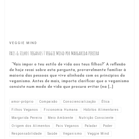
VEGGIE MIND
Pais & Filhos Veganos | Veggie Mind por Margarida Pereira
“Vais impor o teu estilo de vida aos teus filhos?” A reflexão
de hoje recai sobre esta pergunta, provavelmente familiar à
maioria das pessoas que vive alinhada com os princípios do
veganismo. Antes de mais, importa clarificar que o veganismo
consiste num modo de vida que procura evitar (na […]
amor-próprio
Compaixão
Consciencialização
Ética
Filhos Veganos
Fisionomia Humana
Hábitos Alimentares
Margarida Pereira
Meio Ambiente
Nutrição Consciente
Origem dos Alimentos
Pais Veganos
Paladar
Poder
Responsabilidade
Saúde
Veganismo
Veggie Mind