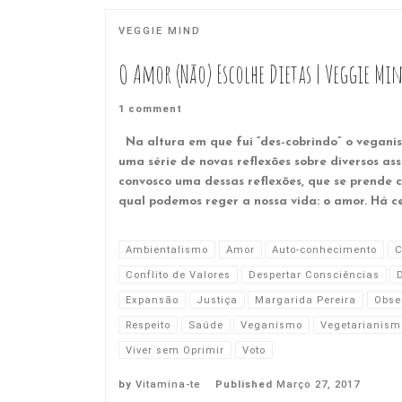
VEGGIE MIND
O Amor (Não) Escolhe Dietas | Veggie Mi
1 comment
Na altura em que fui “des-cobrindo” o vegani
uma série de novas reflexões sobre diversos ass
convosco uma dessas reflexões, que se prende 
qual podemos reger a nossa vida: o amor. Há ce
Ambientalismo
Amor
Auto-conhecimento
C
Conflito de Valores
Despertar Consciências
Expansão
Justiça
Margarida Pereira
Obse
Respeito
Saúde
Veganismo
Vegetarianism
Viver sem Oprimir
Voto
by
Vitamina-te
Published
Março 27, 2017