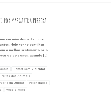
nd por Margarida Pereira
smo em mim despertei para
untos. Hoje venho partilhar
com o melhor sentimento pelo
rca de dois anos, quando […]
asais
Comer sem Violentar
Direitos dos Animais
rvar sem Julgar
Potenciação
o
Veggie Mind