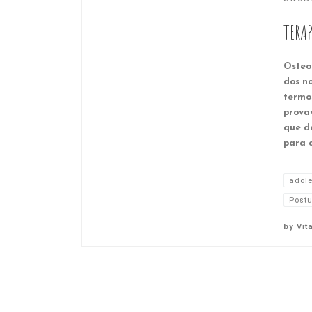
TERAP
Osteop
dos no
termo
prova
que d
para 
adol
Post
by
Vit