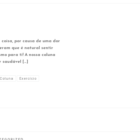
 coisa, por causa de uma dor
seram que é natural sentir
mo para ti! A nossa coluna
r saudável […]
 Coluna
Exercício
TEGORIZED