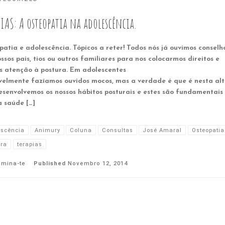
IAS: A osteopatia na adolescência.
atia e adolescência. Tópicos a reter! Todos nós já ouvimos conselh
ssos pais, tios ou outros familiares para nos colocarmos direitos e
s atenção à postura. Em adolescentes
velmente fazíamos ouvidos mocos, mas a verdade é que é nesta al
esenvolvemos os nossos hábitos posturais e estes são fundamentais
a saúde […]
escência
Animury
Coluna
Consultas
José Amaral
Osteopatia
ura
terapias
amina-te
Published
Novembro 12, 2014