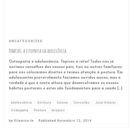
UNCATEGORIZED
TERAPIAS: A osteopatia na adolescência.
Osteopatia e adolescência. Tópicos a reter! Todos nós já
ouvimos conselhos dos nossos pais, tios ou outros familiares
para nos colocarmos direitos e termos atenção à postura. Em
adolescentes provavelmente fazíamos ouvidos mocos, mas a
verdade é que é nesta altura que desenvolvemos os nossos
hábitos posturais e estes são fundamentais para a saúde […]
adolescência
Animury
Coluna
Consultas
José Amaral
Osteopatia
Postura
terapias
by
Vitamina-te
Published
Novembro 12, 2014