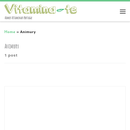
Vamos Vitaminar Portugal
Home
»
Animury
Animury
1 post