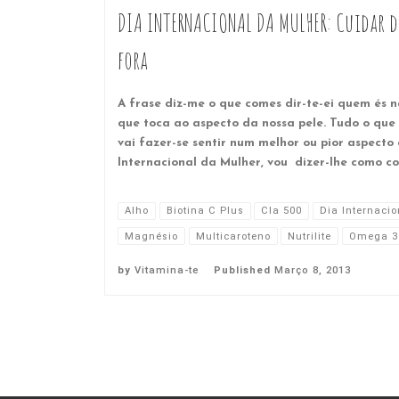
DIA INTERNACIONAL DA MULHER: Cuidar da
fora
A frase diz-me o que comes dir-te-ei quem és 
que toca ao aspecto da nossa pele. Tudo o qu
vai fazer-se sentir num melhor ou pior aspecto 
Internacional da Mulher, vou dizer-lhe como c
Alho
Biotina C Plus
Cla 500
Dia Internaci
Magnésio
Multicaroteno
Nutrilite
Omega 3
by
Vitamina-te
Published
Março 8, 2013