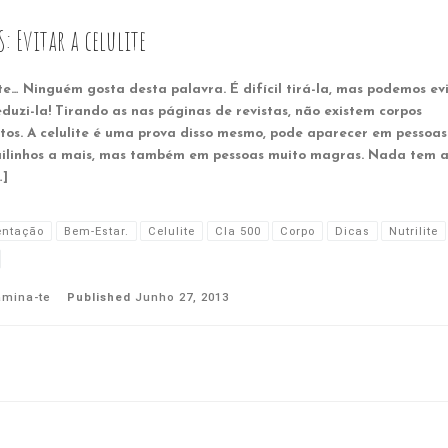
: Evitar a celulite
te… Ninguém gosta desta palavra. É difícil tirá-la, mas podemos ev
eduzi-la! Tirando as nas páginas de revistas, não existem corpos
itos. A celulite é uma prova disso mesmo, pode aparecer em pessoa
uilinhos a mais, mas também em pessoas muito magras. Nada tem a
…]
entação
Bem-Estar.
Celulite
Cla 500
Corpo
Dicas
Nutrilite
amina-te
Published
Junho 27, 2013