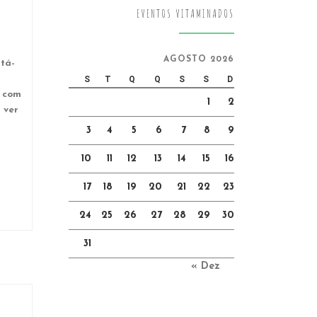
EVENTOS VITAMINADOS
AGOSTO 2026
itá-
S
T
Q
Q
S
S
D
s com
1
2
 ver
3
4
5
6
7
8
9
10
11
12
13
14
15
16
17
18
19
20
21
22
23
24
25
26
27
28
29
30
31
« Dez