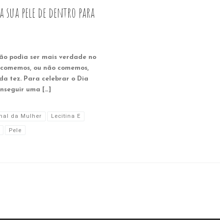
 sua pele de dentro para
não podia ser mais verdade no
e comemos, ou não comemos,
da tez. Para celebrar o Dia
onseguir uma […]
onal da Mulher
Lecitina E
Pele