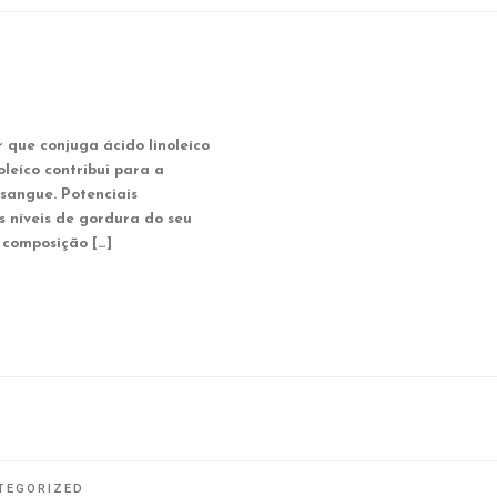
que conjuga ácido linoleíco
leíco contribui para a
 sangue. Potenciais
s níveis de gordura do seu
 composição […]
TEGORIZED