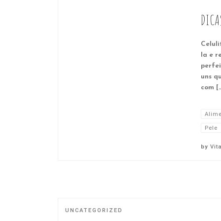
DICAS
Celuli
la e r
perfe
uns q
com [
Alim
Pele
by
Vit
UNCATEGORIZED