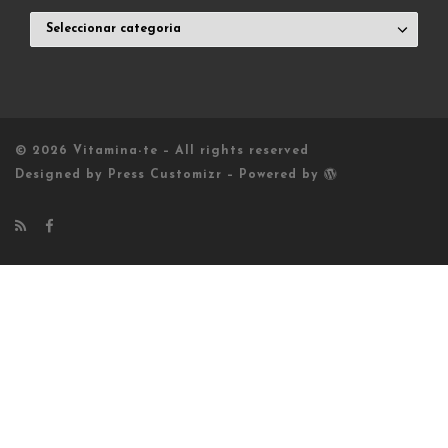
ARTIGOS
VITAMINADOS
© 2026
Vitamina-te
– All rights reserved
Designed by
Press Customizr
–
Powered by