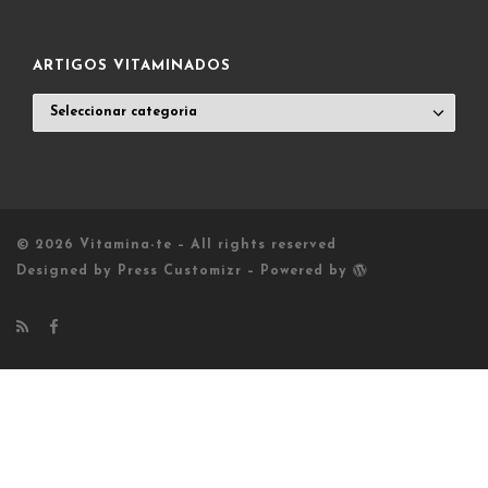
POST
LIST
ARTIGOS VITAMINADOS
ARTIGOS
VITAMINADOS
© 2026
Vitamina-te
– All rights reserved
Designed by
Press Customizr
–
Powered by