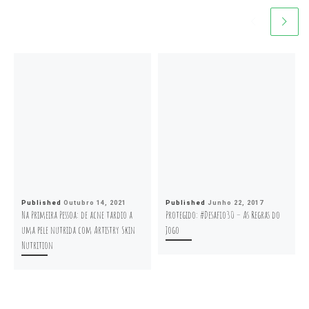
Published
Outubro 14, 2021
Published
Junho 22, 2017
Na Primeira Pessoa: de acne tardio a
Protegido: #Desafio30 – As Regras do
uma pele nutrida com Artistry Skin
Jogo
Nutrition