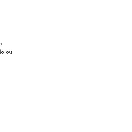
m
do ou