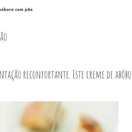
bóbora com pão
pão
ntação reconfortante. Este creme de abóbo