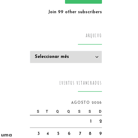
Join 99 other subscribers
ARQUIVO
Arquivo
EVENTOS VITAMINADOS
AGOSTO 2026
S
T
Q
Q
S
S
D
1
2
3
4
5
6
7
8
9
s uma