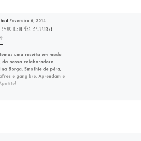
shed
Fevereiro 6, 2014
: smoothie de pêra, espinafres e
re
temos uma receita em modo
, da nossa colaboradora
ina Borga. Smothie de pêra,
afres e gangibre. Aprendam e
petite!