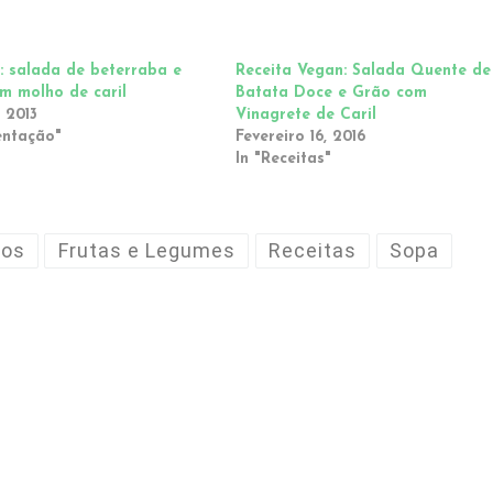
: salada de beterraba e
Receita Vegan: Salada Quente de
m molho de caril
Batata Doce e Grão com
 2013
Vinagrete de Caril
entação"
Fevereiro 16, 2016
In "Receitas"
tos
Frutas e Legumes
Receitas
Sopa