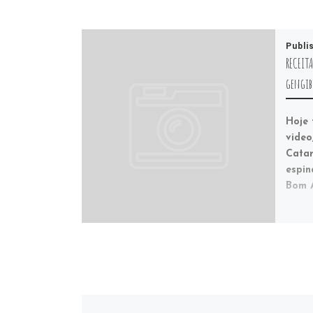
Publi
RECEITA
gengib
Hoje 
video
Catar
espin
Bom A