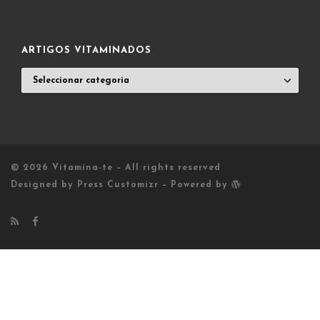
POST
LIST
ARTIGOS VITAMINADOS
ARTIGOS
VITAMINADOS
© 2026
Vitamina-te
– All rights reserved
Designed by
Press Customizr
–
Powered by