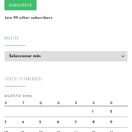
SUBSCREVE
Join 99 other subscribers
ARQUIVO
Arquivo
EVENTOS VITAMINADOS
AGOSTO 2026
S
T
Q
Q
S
S
D
1
2
3
4
5
6
7
8
9