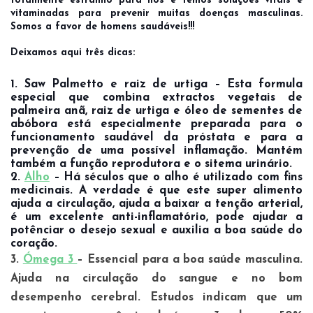
totalmente estranho para nós e temos soluções vitais e
vitaminadas para prevenir muitas doenças masculinas.
Somos a favor de homens saudáveis!!!
Deixamos aqui três dicas:
1. Saw Palmetto e raiz de urtiga – Esta formula
especial que combina extractos vegetais de
palmeira anã, raiz de urtiga e óleo de sementes de
abóbora está especialmente preparada para o
funcionamento saudável da próstata e para a
prevenção de uma possível inflamação. Mantém
também a função reprodutora e o sitema urinário.
2.
Alho
– Há séculos que o alho é utilizado com fins
medicinais. A verdade é que este super alimento
ajuda a circulação, ajuda a baixar a tenção arterial,
é um excelente anti-inflamatório, pode ajudar a
potênciar o desejo sexual e auxilia a boa saúde do
coração.
3.
Ómega 3
– Essencial para a boa saúde masculina.
Ajuda na circulação do sangue e no bom
desempenho cerebral. Estudos indicam que um