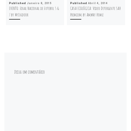
Published
Janeiro 8, 2015
Published
Abril 4, 2014
EVENTO: Final Nacional de Futebol 5 &
CASA ECOLÓGICA: Video Detergente SA8
7 by MyIndoor
Premium by Amway Home
Deixa um comentário