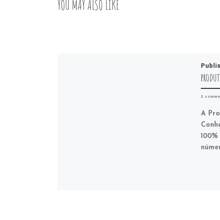
YOU MAY ALSO LIKE
Publi
PRODUT
2 comme
A Pro
Conhe
100% 
númer