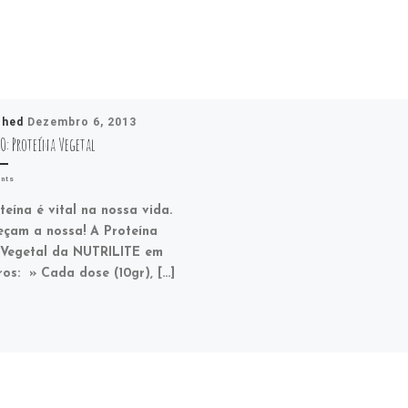
shed
Dezembro 6, 2013
O: Proteína Vegetal
nts
teína é vital na nossa vida.
çam a nossa! A Proteína
Vegetal da NUTRILITE em
os: » Cada dose (10gr), […]