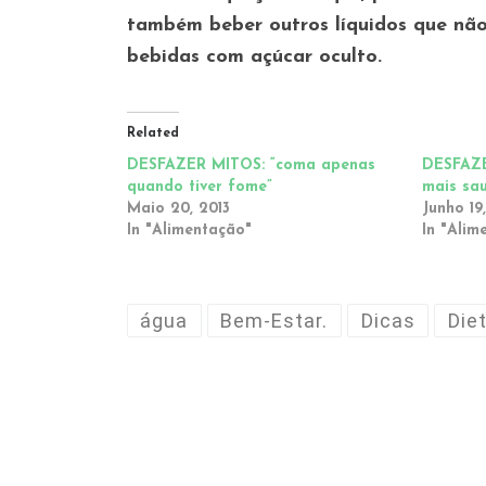
também beber outros líquidos que não
bebidas com açúcar oculto.
Related
DESFAZER MITOS: “coma apenas
DESFAZE
quando tiver fome”
mais sa
Maio 20, 2013
Junho 19
In "Alimentação"
In "Alim
água
Bem-Estar.
Dicas
Die