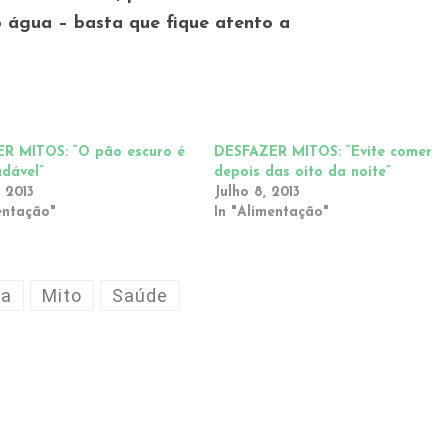
 água – basta que fique atento a
R MITOS: “O pão escuro é
DESFAZER MITOS: “Evite comer
udável”
depois das oito da noite”
, 2013
Julho 8, 2013
entação"
In "Alimentação"
ta
Mito
Saúde