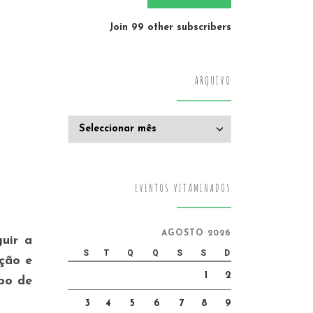
Join 99 other subscribers
ARQUIVO
Arquivo
EVENTOS VITAMINADOS
AGOSTO 2026
guir a
S
T
Q
Q
S
S
D
ação e
1
2
opo de
3
4
5
6
7
8
9