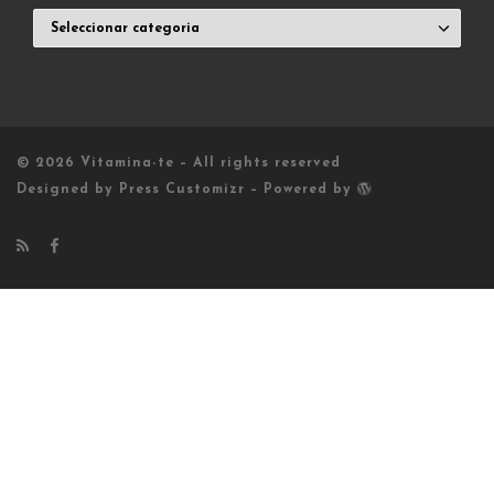
ARTIGOS
VITAMINADOS
© 2026
Vitamina-te
– All rights reserved
Designed by
Press Customizr
–
Powered by