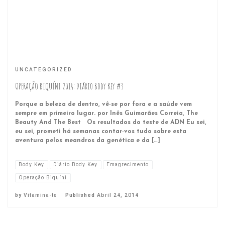
UNCATEGORIZED
OPERAÇÃO BIQUÍNI 2014: Diário Body Key #3
Porque a beleza de dentro, vê-se por fora e a saúde vem
sempre em primeiro lugar. por Inês Guimarães Correia, The
Beauty And The Best Os resultados do teste de ADN Eu sei,
eu sei, prometi há semanas contar-vos tudo sobre esta
aventura pelos meandros da genética e da […]
Body Key
Diário Body Key
Emagrecimento
Operação Biquíni
by
Vitamina-te
Published
Abril 24, 2014