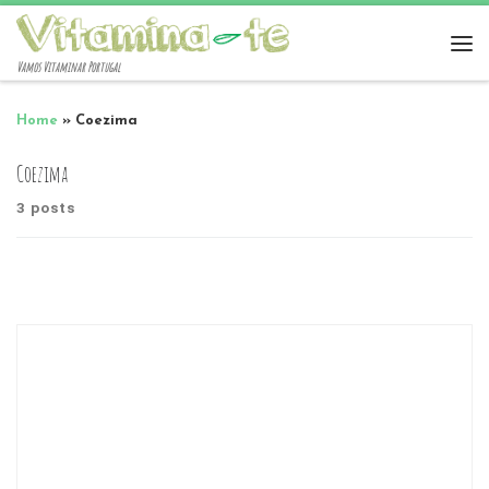
Vamos Vitaminar Portugal
Home
»
Coezima
Coezima
3 posts