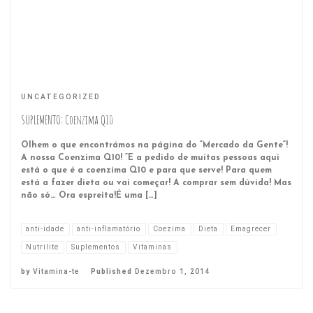
UNCATEGORIZED
SUPLEMENTO: Coenzima Q10
Olhem o que encontrámos na página do “Mercado da Gente“!
A nossa Coenzima Q10! “E a pedido de muitas pessoas aqui
está o que é a coenzima Q10 e para que serve! Para quem
está a fazer dieta ou vai começar! A comprar sem dúvida! Mas
não só… Ora espreita!É uma […]
anti-idade
anti-inflamatório
Coezima
Dieta
Emagrecer
Nutrilite
Suplementos
Vitaminas
by
Vitamina-te
Published
Dezembro 1, 2014