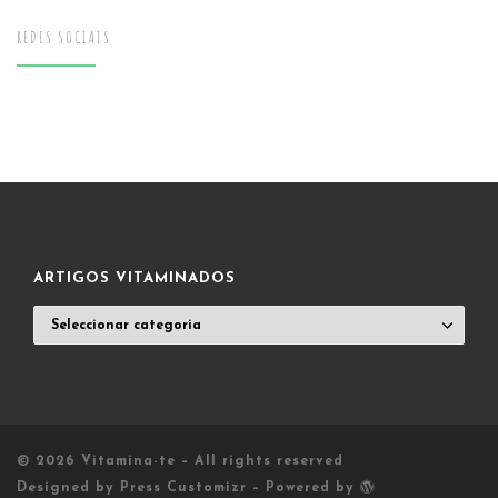
REDES SOCIAIS
ARTIGOS VITAMINADOS
ARTIGOS
VITAMINADOS
© 2026
Vitamina-te
– All rights reserved
Designed by
Press Customizr
–
Powered by