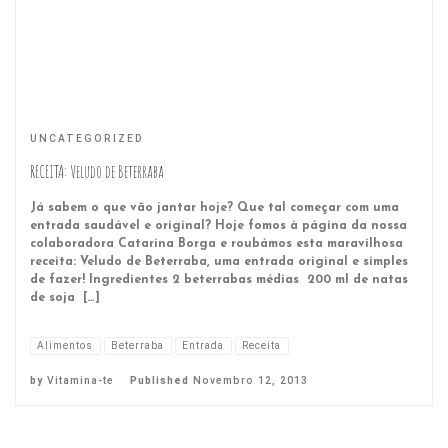
UNCATEGORIZED
RECEITA: Veludo de Beterraba
Já sabem o que vão jantar hoje? Que tal começar com uma
entrada saudável e original? Hoje fomos à página da nossa
colaboradora Catarina Borga e roubámos esta maravilhosa
receita: Veludo de Beterraba, uma entrada original e simples
de fazer! Ingredientes 2 beterrabas médias 200 ml de natas
de soja […]
Alimentos
Beterraba
Entrada
Receita
by
Vitamina-te
Published
Novembro 12, 2013