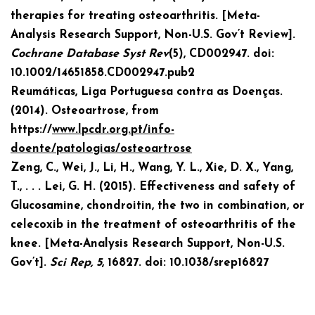
therapies for treating osteoarthritis. [Meta-
Analysis
Research Support, Non-U.S. Gov’t
Review].
Cochrane Database Syst Rev
(5), CD002947. doi:
10.1002/14651858.CD002947.pub2
Reumáticas, Liga Portuguesa contra as Doenças.
(2014). Osteoartrose, from
https://
www.lpcdr.org.pt/info-
doente/patologias/osteoartrose
Zeng, C., Wei, J., Li, H., Wang, Y. L., Xie, D. X., Yang,
T., . . . Lei, G. H. (2015). Effectiveness and safety of
Glucosamine, chondroitin, the two in combination, or
celecoxib in the treatment of osteoarthritis of the
knee. [Meta-Analysis
Research Support, Non-U.S.
Gov’t].
Sci Rep, 5
, 16827. doi: 10.1038/srep16827