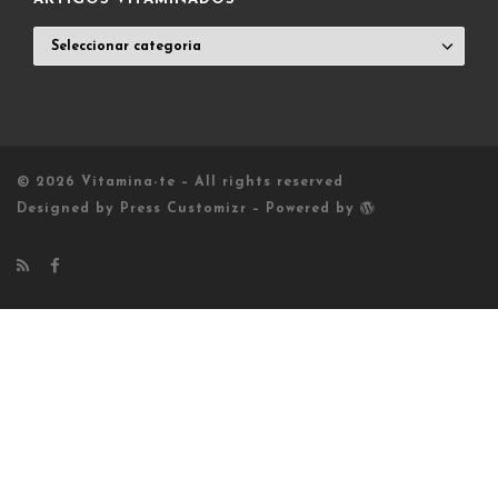
ARTIGOS
VITAMINADOS
© 2026
Vitamina-te
– All rights reserved
Designed by
Press Customizr
–
Powered by