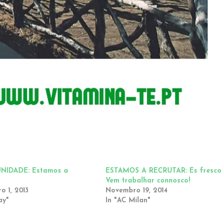
NIDADE: Estamos a
ESTAMOS A RECRUTAR: És fresco
r
Vem trabalhar connosco!
 1, 2013
Novembro 19, 2014
ay"
In "AC Milan"