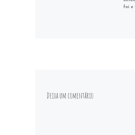
ontem
foi e
Deixa um comentário