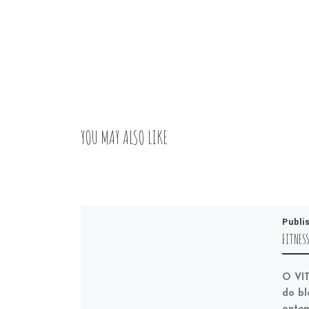
YOU MAY ALSO LIKE
Publi
FITNES
O VIT
do bl