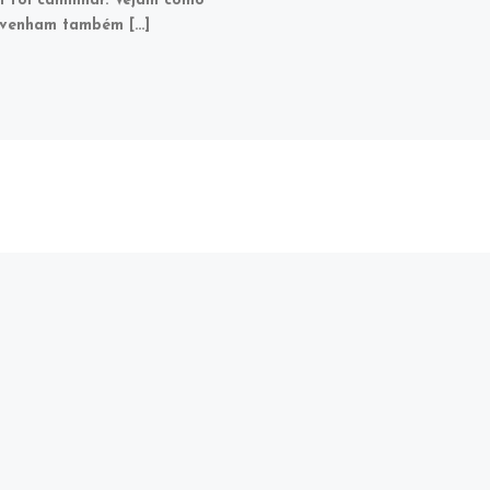
 foi caminhar. Vejam como
 venham também […]