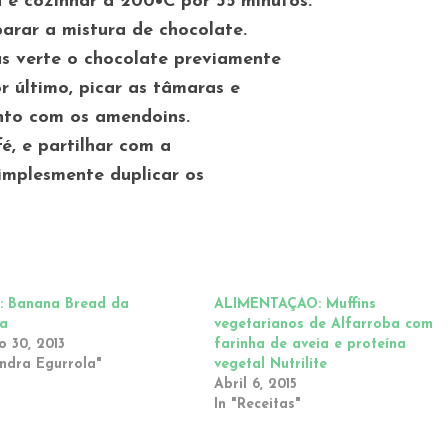
a e cozinhar á 200•C por 35 minutos.
parar a mistura de chocolate.
s verte o chocolate previamente
 último, picar as tâmaras e
unto com os amendoins.
, e partilhar com a
simplesmente duplicar os
: Banana Bread da
ALIMENTAÇÃO: Muffins
ra
vegetarianos de Alfarroba com
 30, 2013
farinha de aveia e proteína
andra Egurrola"
vegetal Nutrilite
Abril 6, 2015
In "Receitas"