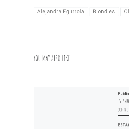
Alejandra Egurrola
Blondies
C
YOU MAY ALSO LIKE
Publi
ESTAMOS
connos
ESTA