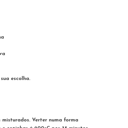
lha
iva
sua escolha.
m misturados. Verter numa forma