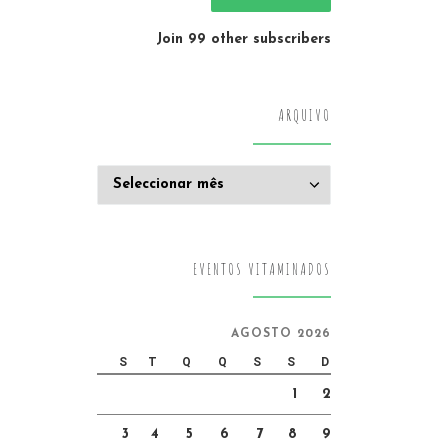
Join 99 other subscribers
ARQUIVO
Arquivo
EVENTOS VITAMINADOS
AGOSTO 2026
S
T
Q
Q
S
S
D
1
2
3
4
5
6
7
8
9