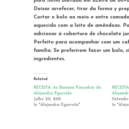
para forno barrada em azeite de oliv
Deixar arrefecer, tirar da forma y pre
Cortar o bolo ao meio e entre camada
aquecido com a leite de amêndoas. Por
adicionar á cobertura de chocolate j
Perfeito para acompanhar com um café
família. Se preferirem fazer um bolo, 
ingredientes.
Related
RECEITA: As Banana Pancakes da
RECEITA
Alejandra Egurrola
Alejand
Julho 20, 2013
Setembro
In "Alejandra Egurrola"
In "Alej