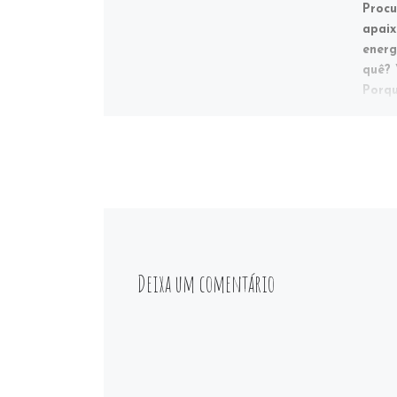
Procu
apaix
energ
quê? 
Porqu
Deixa um comentário