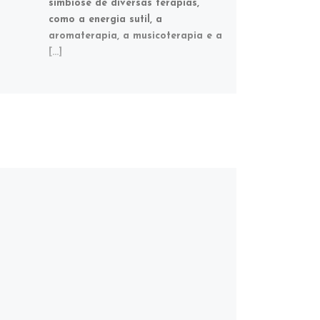
simbiose de diversas terapias,
como a energia sutil, a
aromaterapia, a musicoterapia e a
[…]