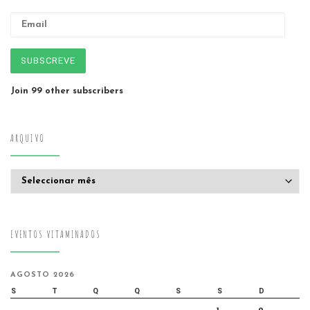
Email
SUBSCREVE
Join 99 other subscribers
ARQUIVO
Arquivo
EVENTOS VITAMINADOS
AGOSTO 2026
S
T
Q
Q
S
S
D