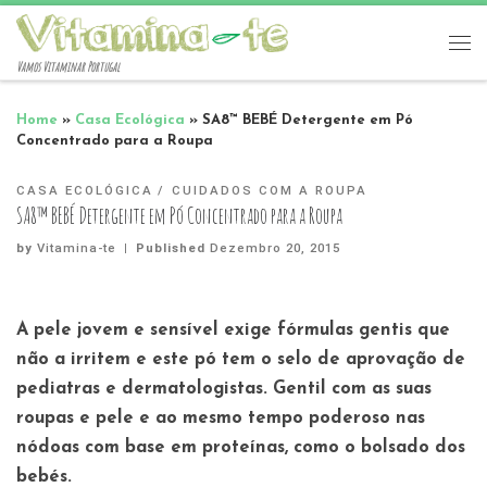
Vamos Vitaminar Portugal
Home
»
Casa Ecológica
»
SA8™ BEBÉ Detergente em Pó
Concentrado para a Roupa
CASA ECOLÓGICA
CUIDADOS COM A ROUPA
SA8™ BEBÉ Detergente em Pó Concentrado para a Roupa
by
Vitamina-te
|
Published
Dezembro 20, 2015
A pele jovem e sensível exige fórmulas gentis que
não a irritem e este pó tem o selo de aprovação de
pediatras e dermatologistas. Gentil com as suas
roupas e pele e ao mesmo tempo poderoso nas
nódoas com base em proteínas, como o bolsado dos
bebés.