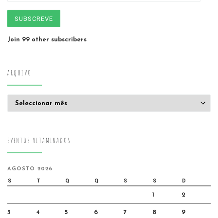
SUBSCREVE
Join 99 other subscribers
ARQUIVO
Arquivo
EVENTOS VITAMINADOS
AGOSTO 2026
S
T
Q
Q
S
S
D
1
2
3
4
5
6
7
8
9