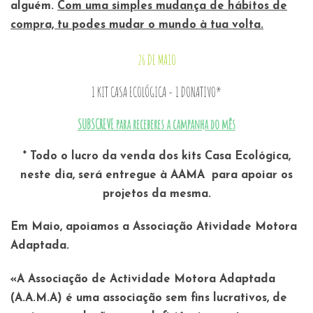
alguém.
Com uma simples mudança de hábitos de
compra, tu podes mudar o mundo à tua volta.
26 DE MAIO
1 KIT CASA ECOLÓGICA = 1 DONATIVO*
SUBSCREVE para receberes a campanha do mês
* Todo o lucro da venda dos kits
Casa Ecológica
,
neste dia, será entregue à AAMA para apoiar os
projetos da mesma.
Em Maio, apoiamos a Associação
A
tividade
M
otora
A
daptada.
«A Associação de Actividade Motora Adaptada
(A.A.M.A) é uma associação sem fins lucrativos, de