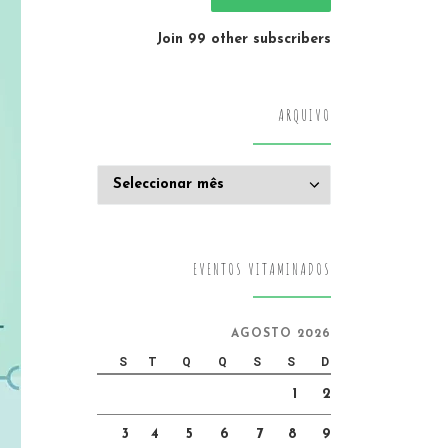
Join 99 other subscribers
ARQUIVO
Arquivo
EVENTOS VITAMINADOS
AGOSTO 2026
S
T
Q
Q
S
S
D
1
2
3
4
5
6
7
8
9