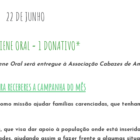
22 DE JUNHO
GIENE ORAL = 1 DONATIVO*
giene Oral será entregue à Associação Cabazes de A
ra receberes a campanha do mês
como missão ajudar famílias carenciadas, que tenha
, que visa dar apoio à população onde está inserid
dades, ajudando assim a fazer frente a algumas situ