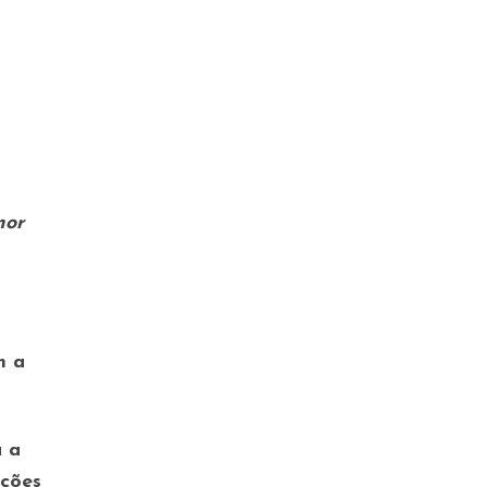
mor
m a
a a
ações