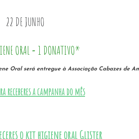
22 DE JUNHO
GIENE ORAL = 1 DONATIVO*
giene Oral será entregue à Associação Cabazes de A
ra receberes a campanha do mês
ceres o kit higiene oral Glister