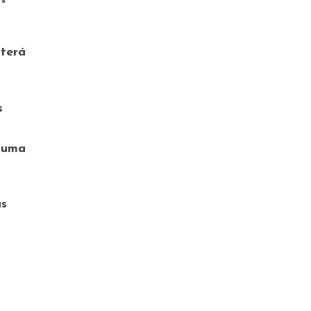
 terá
s
 numa
as