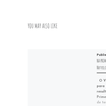
YOU MAY ALSO LIKE
Publi
NA PRI
Nutril
O Vit
para 
resul
Prime
de te