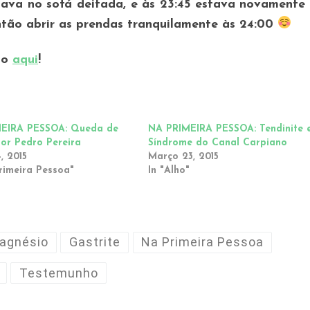
tava no sofá deitada, e às 23:45 estava novament
tão abrir as prendas tranquilamente às 24:00
to
aqui
!
EIRA PESSOA: Queda de
NA PRIMEIRA PESSOA: Tendinite 
or Pedro Pereira
Síndrome do Canal Carpiano
, 2015
Março 23, 2015
rimeira Pessoa"
In "Alho"
agnésio
Gastrite
Na Primeira Pessoa
Testemunho