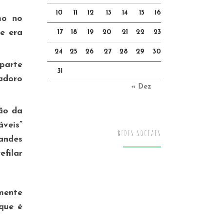
10
11
12
13
14
15
16
mo no
e era
17
18
19
20
21
22
23
24
25
26
27
28
29
30
parte
31
adoro
« Dez
ão da
veis”
REDES SOCIAIS
andes
filar
mente
que é