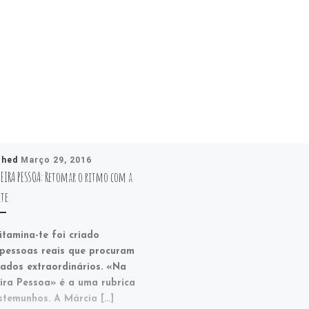
shed
Março 29, 2016
MEIRA PESSOA: Retomar o ritmo com a
ite
amina-te foi criado
pessoas reais que procuram
tados extraordinários. «Na
ira Pessoa» é a uma rubrica
stemunhos. A Márcia […]