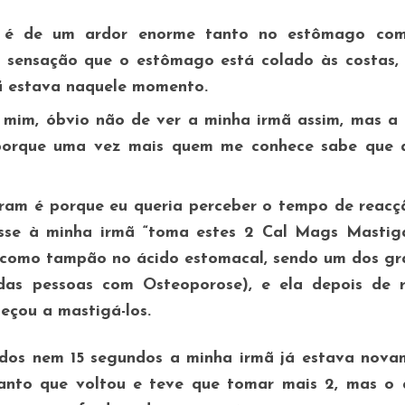
o é de um ardor enorme tanto no estômago co
sensação que o estômago está colado às costas, 
ã estava naquele momento.
 mim, óbvio não de ver a minha irmã assim, mas a 
 porque uma vez mais quem me conhece sabe que 
eram é porque eu queria perceber o tempo de reacç
disse à minha irmã “toma estes 2 Cal Mags Mastigá
a como tampão no ácido estomacal, sendo um dos gr
as pessoas com Osteoporose), e ela depois de re
eçou a mastigá-los.
dos nem 15 segundos a minha irmã já estava nova
tanto que voltou e teve que tomar mais 2, mas o 