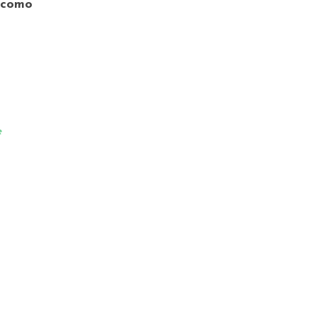
e como
e