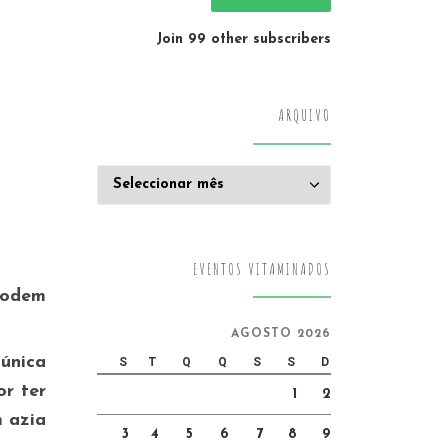
Join 99 other subscribers
ARQUIVO
Arquivo
EVENTOS VITAMINADOS
podem
AGOSTO 2026
única
S
T
Q
Q
S
S
D
or ter
1
2
m azia
3
4
5
6
7
8
9