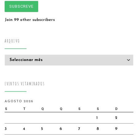
SUBSCREVE
Join 99 other subscribers
ARQUIVO
Arquivo
EVENTOS VITAMINADOS
AGOSTO 2026
S
T
Q
Q
S
S
D
1
2
3
4
5
6
7
8
9