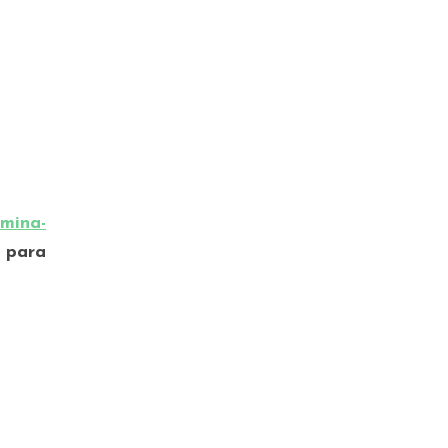
mina-
 para