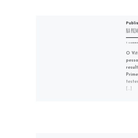
Publi
NA PRIM
1 comme
O Vit
pesso
resul
Prime
teste
[…]