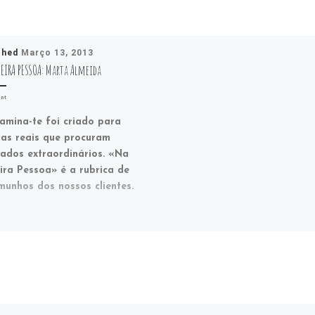
shed
Março 13, 2013
EIRA PESSOA: Marta Almeida
nt
amina-te foi criado para
as reais que procuram
tados extraordinários. «Na
ira Pessoa» é a rubrica de
munhos dos nossos clientes.