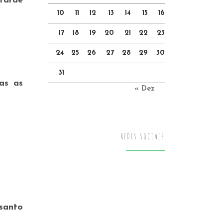
tarde
10
11
12
13
14
15
16
17
18
19
20
21
22
23
24
25
26
27
28
29
30
31
as as
« Dez
REDES SOCIAIS
santo