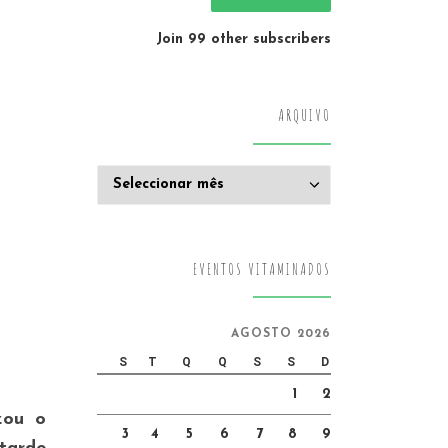
Join 99 other subscribers
ARQUIVO
Arquivo
EVENTOS VITAMINADOS
AGOSTO 2026
S
T
Q
Q
S
S
D
1
2
zou o
3
4
5
6
7
8
9