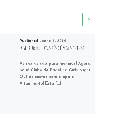
Published
Junho 6, 2014
DESPORTO: Padel (também) é para meninas
As sextas são para meninas! Agora,
no i6 Clube de Padel há Girls Night
Out às sextas com o apoio
Vitamina-te! Esta […]