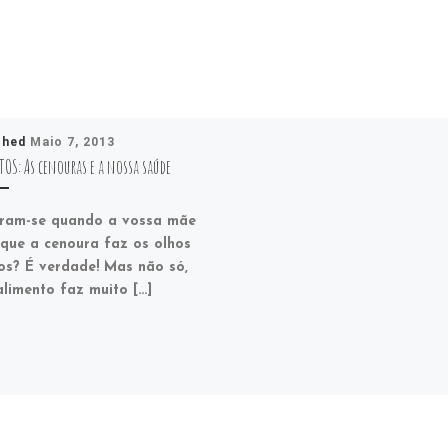
shed
Maio 7, 2013
OS: As cenouras e a nossa saúde
ram-se quando a vossa mãe
 que a cenoura faz os olhos
os? É verdade! Mas não só,
alimento faz muito […]