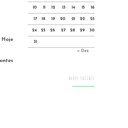
10
11
12
13
14
15
16
17
18
19
20
21
22
23
24
25
26
27
28
29
30
 Hoje
31
« Dez
fontes
REDES SOCIAIS