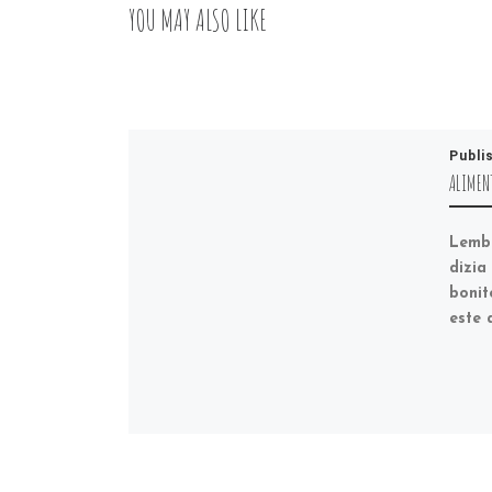
YOU MAY ALSO LIKE
Publi
ALIMENT
Lemb
dizia
bonit
este 