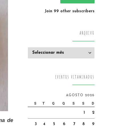
Join 99 other subscribers
ARQUIVO
Arquivo
EVENTOS VITAMINADOS
AGOSTO 2026
S
T
Q
Q
S
S
D
1
2
ma de
3
4
5
6
7
8
9