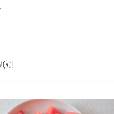
a
ação!