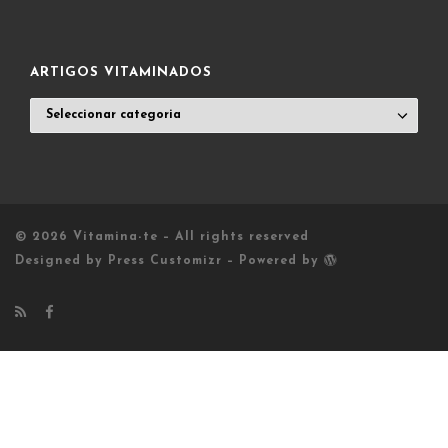
POST
LIST
ARTIGOS VITAMINADOS
ARTIGOS
VITAMINADOS
© 2026
Vitamina-te
– All rights reserved
Designed by
Press Customizr
–
Powered by