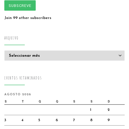
SUBSCREVE
Join 99 other subscribers
ARQUIVO
Arquivo
EVENTOS VITAMINADOS
AGOSTO 2026
S
T
Q
Q
S
S
D
1
2
3
4
5
6
7
8
9