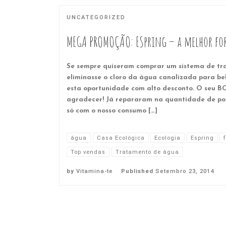
UNCATEGORIZED
MEGA PROMOÇÃO: ESpring – a melhor for
Se sempre quiseram comprar um sistema de t
eliminasse o cloro da água canalizada para be
esta oportunidade com alto desconto. O seu 
agradecer! Já repararam na quantidade de po
só com o nosso consumo […]
água
Casa Ecológica
Ecologia
Espring
f
Top vendas
Tratamento de àgua
by
Vitamina-te
Published
Setembro 23, 2014