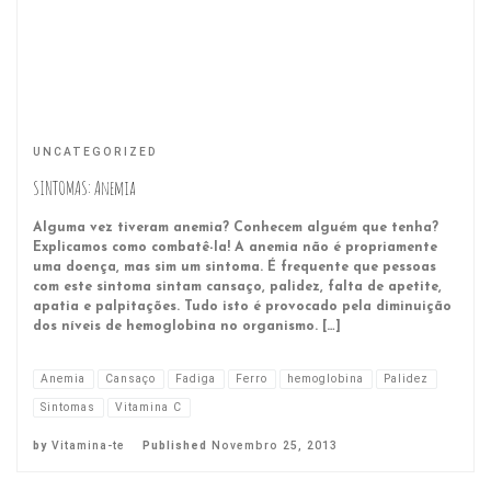
UNCATEGORIZED
SINTOMAS: Anemia
Alguma vez tiveram anemia? Conhecem alguém que tenha?
Explicamos como combatê-la! A anemia não é propriamente
uma doença, mas sim um sintoma. É frequente que pessoas
com este sintoma sintam cansaço, palidez, falta de apetite,
apatia e palpitações. Tudo isto é provocado pela diminuição
dos níveis de hemoglobina no organismo. […]
Anemia
Cansaço
Fadiga
Ferro
hemoglobina
Palidez
Sintomas
Vitamina C
by
Vitamina-te
Published
Novembro 25, 2013