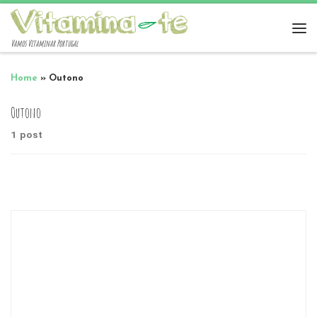
Vamos Vitaminar Portugal
Home
»
Outono
Outono
1 post