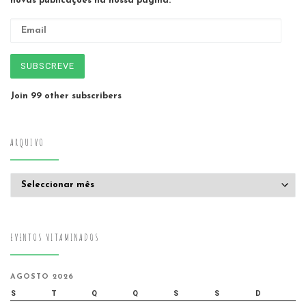
novas publicações na nossa página.
Email
SUBSCREVE
Join 99 other subscribers
ARQUIVO
Arquivo
EVENTOS VITAMINADOS
AGOSTO 2026
S
T
Q
Q
S
S
D