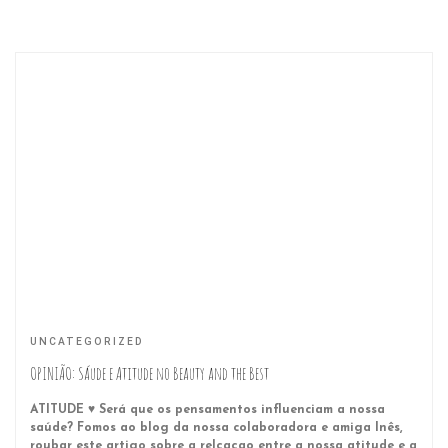
UNCATEGORIZED
OPINIÃO: Sáude e Atitude no Beauty and the Best
ATITUDE ♥ Será que os pensamentos influenciam a nossa
saúde? Fomos ao blog da nossa colaboradora e amiga Inês,
roubar este artigo sobre a relçaçao entre a nossa atitude e a