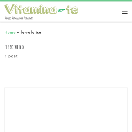
Vamos Vitaminar Portugal
Home
»
ferrofolico
ferrofolico
1 post