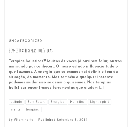
UNCATEGORIZED
BEM-ESTAR: Terapias Holísticas
Terapias holísticas?! Muitos de vocês já ouviram falar, outros
um mundo por conhecer… O nosso estado influencia tudo o
que fazemos. A energia que colocamos vai definir o tom da
situação, do momento. Mas também a qualquer instante
podemos mudar isso se assim o quisermos. Nas terapias
holísticas encontramos ferramentas que ajudam […]
atitude
Bem-Estar.
Energias
Holistica
Light spirit
mente
terapias
by
Vitamina-te
Published
Setembro 8, 2014