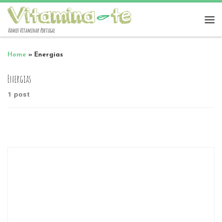
Vamos Vitaminar Portugal
Home
»
Energias
Energias
1 post