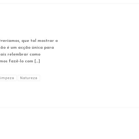
iveríamos, que tal mostrar o
 Não é um acção única para
mais relembrar como
mos fazê-lo com […]
Limpeza
Natureza