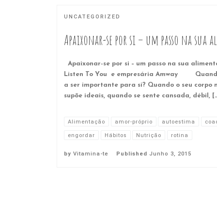
UNCATEGORIZED
Apaixonar-se por si – um passo na sua 
Apaixonar-se por si – um passo na sua aliment
Listen To You e empresária Amway Quando 
a ser importante para si? Quando o seu corpo
supõe ideais, quando se sente cansada, débil, [
Alimentação
amor-próprio
autoestima
coa
engordar
Hábitos
Nutrição
rotina
by
Vitamina-te
Published
Junho 3, 2015