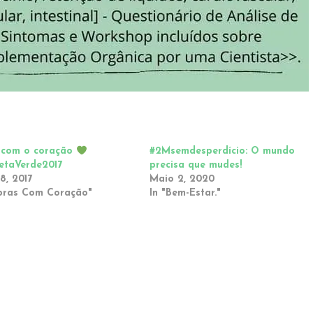
 com o coração
#2Msemdesperdício: O mundo
netaVerde2017
precisa que mudes!
18, 2017
Maio 2, 2020
pras Com Coração"
In "Bem-Estar."