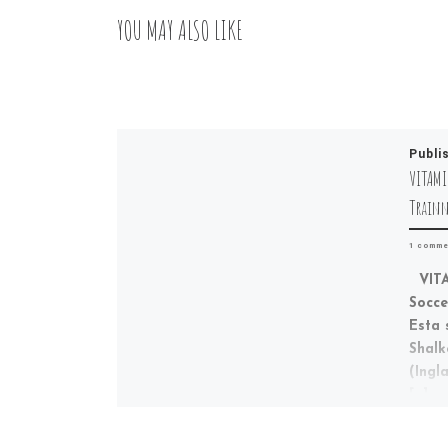
YOU MAY ALSO LIKE
Publi
VITAMI
Trainn
1 comme
VITAM
Socce
Esta 
Shalk
(Ingl
[…]