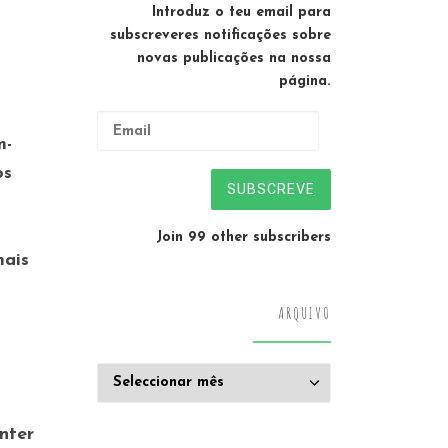
Introduz o teu email para
subscreveres notificações sobre
novas publicações na nossa
página.
Email
m-
os
SUBSCREVE
Join 99 other subscribers
mais
ARQUIVO
Arquivo
nter