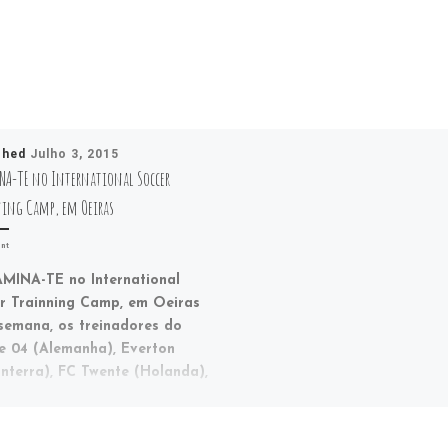
shed
Julho 3, 2015
NA-TE no International Soccer
ing Camp, em Oeiras
nt
INA-TE no International
r Trainning Camp, em Oeiras
semana, os treinadores do
e 04 (Alemanha), Everton
anterra), FC Twente (Holanda),