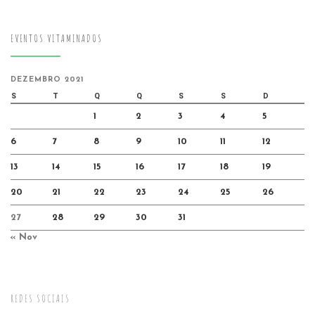
EVENTOS VITAMINADOS
DEZEMBRO 2021
S
T
Q
Q
S
S
D
1
2
3
4
5
6
7
8
9
10
11
12
13
14
15
16
17
18
19
20
21
22
23
24
25
26
27
28
29
30
31
« Nov
REDES SOCIAIS