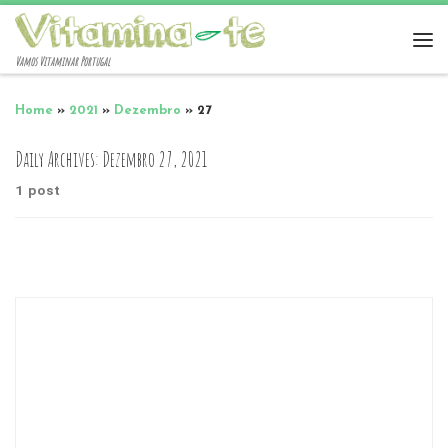
Vamos Vitaminar Portugal
Home
»
2021
»
Dezembro
»
27
Daily Archives:
Dezembro 27, 2021
1 post