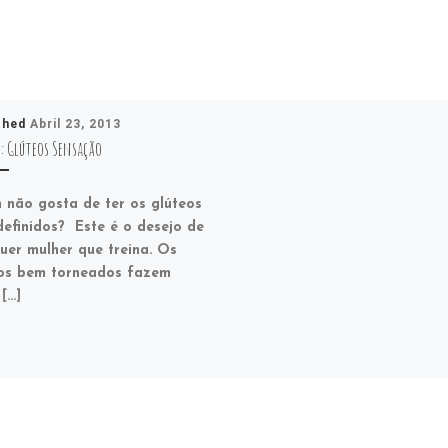
shed
Abril 23, 2013
S: Glúteos Sensação
não gosta de ter os glúteos
efinidos? Este é o desejo de
uer mulher que treina. Os
os bem torneados fazem
 […]