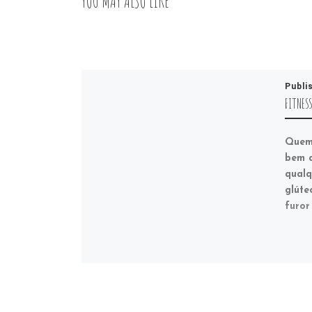
YOU MAY ALSO LIKE
Publi
FITNES
Quem 
bem d
qualq
glúte
furor