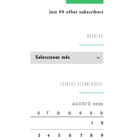
Join 99 other subscribers
ARQUIVO
Arquivo
EVENTOS VITAMINADOS
AGOSTO 2026
S
T
Q
Q
S
S
D
1
2
3
4
5
6
7
8
9