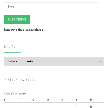
Email
SUBSCREVE
Join 99 other subscribers
ARQUIVO
Arquivo
EVENTOS VITAMINADOS
AGOSTO 2026
S
T
Q
Q
S
S
D
1
2