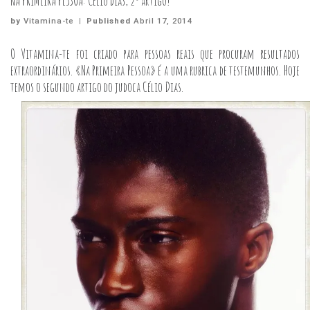
NA PRIMEIRA PESSOA: Célio dias, 2º artigo!
by
Vitamina-te
|
Published
Abril 17, 2014
O Vitamina-te foi criado para pessoas reais que procuram resultados
extraordinários. «Na Primeira Pessoa» é a uma rubrica de testemunhos. Hoje
temos o segundo artigo do judoca Célio Dias.