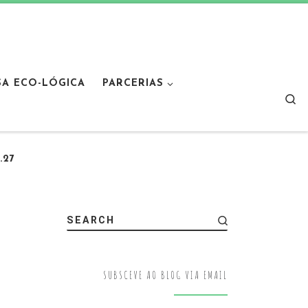
SA ECO-LÓGICA
PARCERIAS
Sear
.27
SEARCH
SUBSCEVE AO BLOG VIA EMAIL