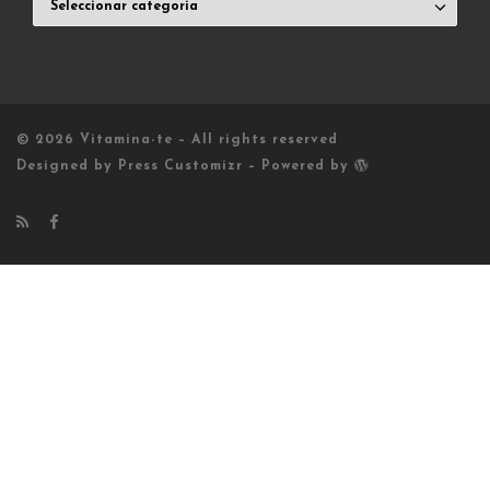
VITAMINADOS
© 2026
Vitamina-te
– All rights reserved
Designed by
Press Customizr
–
Powered by