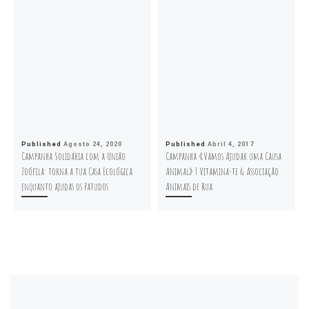
Published
Agosto 24, 2020
Published
Abril 4, 2017
Campanha Solidária com a União
Campanha «Vamos Ajudar uma Causa
Zoófila: torna a tua Casa Ecológica
Animal» | Vitamina-te & Associação
enquanto ajudas os Patudos
Animais de Rua