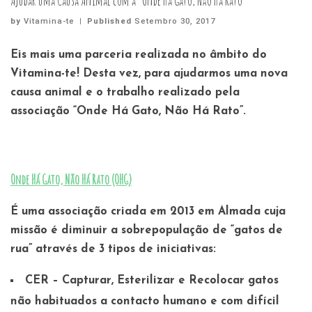
Ajudar uma Causa Animal com a “Onde Há Gato, Não Há Rato”
by
Vitamina-te
|
Published
Setembro 30, 2017
Eis mais uma parceria realizada no âmbito do
Vitamina-te! Desta vez, para ajudarmos uma nova
causa animal e o trabalho realizado pela
associação “
Onde Há Gato, Não Há Rato
”.
Onde Há Gato, Não Há Rato (OHG)
É uma associação criada em 2013 em Almada cuja
missão é diminuir a sobrepopulação de “gatos de
rua” através de 3 tipos de iniciativas:
CER – Capturar, Esterilizar e Recolocar gatos
não habituados a contacto humano e com difícil