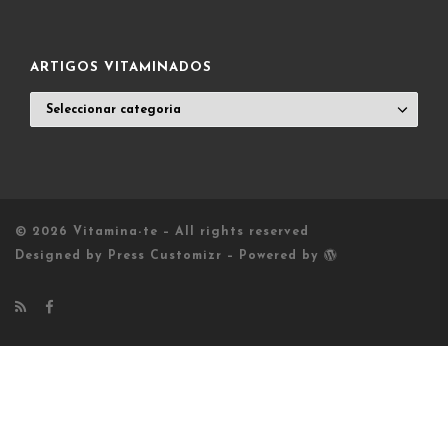
POST
LIST
ARTIGOS VITAMINADOS
ARTIGOS
VITAMINADOS
© 2026
Vitamina-te
– All rights reserved
Designed by
Press Customizr
–
Powered by