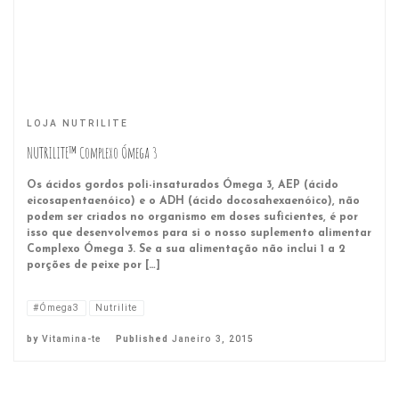
LOJA NUTRILITE
NUTRILITE™ Complexo Ómega 3
Os ácidos gordos poli-insaturados Ómega 3, AEP (ácido
eicosapentaenóico) e o ADH (ácido docosahexaenóico), não
podem ser criados no organismo em doses suficientes, é por
isso que desenvolvemos para si o nosso suplemento alimentar
Complexo Ómega 3. Se a sua alimentação não inclui 1 a 2
porções de peixe por […]
#Ómega3
Nutrilite
by
Vitamina-te
Published
Janeiro 3, 2015