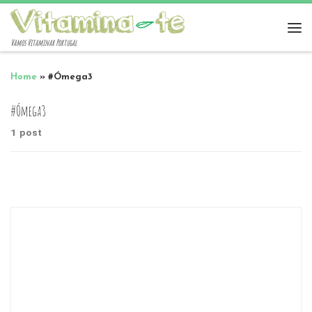
Vamos Vitaminar Portugal
Home
»
#Ómega3
#Ómega3
1 post