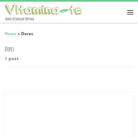
Vamos Vitaminar Portugal
Home
»
Dores
Dores
1 post